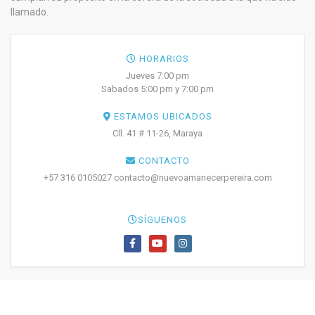
llamado.
HORARIOS
Jueves 7:00 pm
Sabados 5:00 pm y 7:00 pm
ESTAMOS UBICADOS
Cll. 41 # 11-26, Maraya
CONTACTO
+57 316 0105027 contacto@nuevoamanecerpereira.com
SÍGUENOS
© 2025 Nuevo Amanecer Pereira. Todos los derechos reservados.
PRINT YOUR
TICKETS
Términos y Condiciones
Política Tratamiento Datos