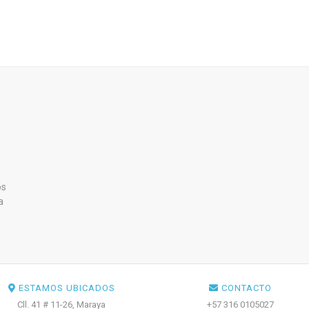
os
a
ESTAMOS UBICADOS
CONTACTO
Cll. 41 # 11-26, Maraya
+57 316 0105027