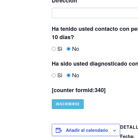
Dirección
Ha tenido usted contacto con pe
10 días?
Si
No
Ha sido usted diagnosticado con
Si
No
[counter formid:340]
DETAL
Añadir al calendario
Fecha: