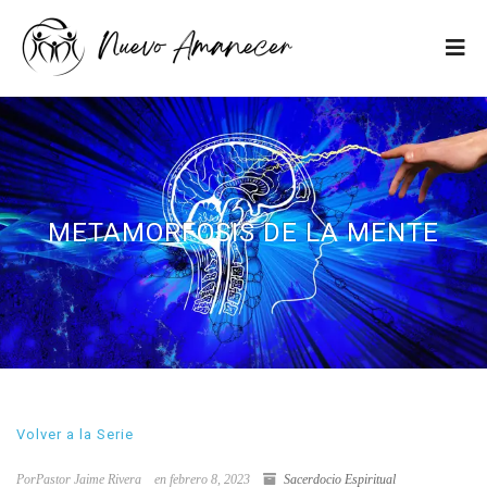
METAMORFOSIS DE LA MENTE
Volver a la Serie
PorPastor Jaime Rivera
en febrero 8, 2023
Sacerdocio Espiritual